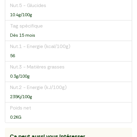
Nut.5 - Glucides
10.4g/100g
Tag spécifique
Dès 15 mois
Nut.1 - Energie (kcal/100g)
56
Nut.3 - Matières grasses
0.3g/100g
Nut.2 - Energie (kJ/100g)
235Kj/100g
Poids net
0.2KG
Ca peut aussi vous intéresser