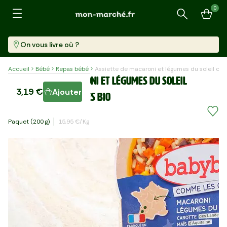
0
Recherche
On vous livre où ?
Accueil
Bébé
Repas bébé
Assiette de macaroni et légumes du soleil ca
Assiette de macaroni et légumes du soleil
3,19 €
Ajouter
carottes des landes BIO
Paquet (200 G)
15,95 €/kg