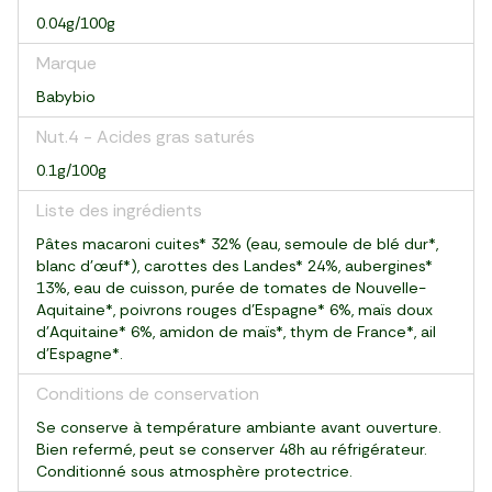
0.04g/100g
Marque
Babybio
Nut.4 - Acides gras saturés
0.1g/100g
Liste des ingrédients
Pâtes macaroni cuites* 32% (eau, semoule de blé dur*,
blanc d'œuf*), carottes des Landes* 24%, aubergines*
13%, eau de cuisson, purée de tomates de Nouvelle-
Aquitaine*, poivrons rouges d'Espagne* 6%, maïs doux
d'Aquitaine* 6%, amidon de maïs*, thym de France*, ail
d'Espagne*.
Conditions de conservation
Se conserve à température ambiante avant ouverture.
Bien refermé, peut se conserver 48h au réfrigérateur.
Conditionné sous atmosphère protectrice.