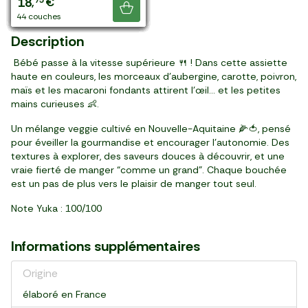
3
2
2
2
2
2
2
2
3
3
2
2
3
2
2
19
18
,
,
,
,
,
,
,
,
,
,
,
,
,
,
,
,
,
€
€
€
€
€
€
€
€
€
€
€
€
€
€
€
€
€
Je découvre
paquet (200 g)
paquet (260 g)
paquet (190 g)
paquet (200 g)
paquet (260 g)
paquet (230 g)
paquets (230 g)
paquet (200 g)
pack de 2 (400 g)
pack de 2 (260 g)
pièce (100 g)
pack de 2 (400 g)
pièce (120 g)
pack de 2 (260 g)
42 couches
44 couches
une boîte (220 g)
Description
Bébé passe à la vitesse supérieure 🍴 ! Dans cette assiette
haute en couleurs, les morceaux d’aubergine, carotte, poivron,
maïs et les macaroni fondants attirent l’œil… et les petites
mains curieuses 👶.
Un mélange veggie cultivé en Nouvelle-Aquitaine 🌽🍅, pensé
pour éveiller la gourmandise et encourager l’autonomie. Des
textures à explorer, des saveurs douces à découvrir, et une
vraie fierté de manger “comme un grand”. Chaque bouchée
est un pas de plus vers le plaisir de manger tout seul.
Note Yuka : 100/100
Informations supplémentaires
Origine
élaboré en France