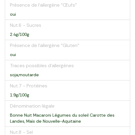
Présence de l'allergène "Œufs"
oui
Nut.6 - Sucres
2.4g/100g
Présence de l'allergène "Gluten"
oui
Traces possibles d'allergènes
soja,moutarde
Nut.7 - Protéines
1.9g/100g
Dénomination légale
Bonne Nuit Macaroni Légumes du soleil Carotte des
Landes, Maïs de Nouvelle-Aquitaine
Nut.8 - Sel