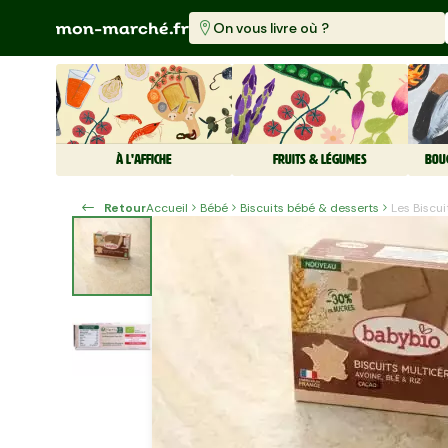
On vous livre où ?
À L'AFFICHE
FRUITS & LÉGUMES
BOU
Retour
Accueil
Bébé
Biscuits bébé & desserts
Les Biscu