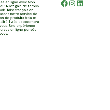
es en ligne avec Mon
é : Alliez gain de temps
voir-faire français en
issant notre service de
ison de produits frais et
alité, livrés directement
vous. Une expérience
urses en ligne pensée
vous.