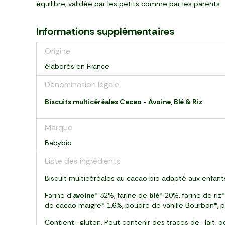
équilibre, validée par les petits comme par les parents.
Informations supplémentaires
Origine
élaborés en France
Dénomination légale
Biscuits multicéréales Cacao - Avoine, Blé & Riz
Marque
Babybio
Liste des ingrédients
Biscuit multicéréales au cacao bio adapté aux enfant
Farine d'
avoine
* 32%, farine de
blé
* 20%, farine de ri
de cacao maigre* 1,6%, poudre de vanille Bourbon*, 
Contient : gluten. Peut contenir des traces de : lait, o