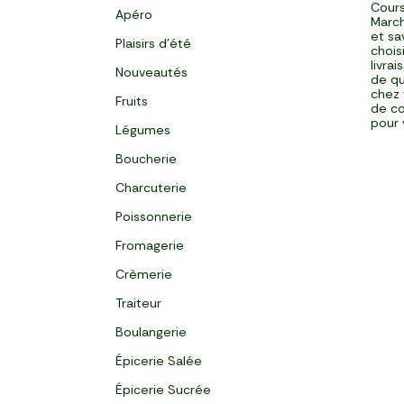
Cours
Apéro
March
et sa
Plaisirs d'été
chois
livra
Nouveautés
de qu
chez 
Fruits
de co
pour 
Légumes
Boucherie
Charcuterie
Poissonnerie
Fromagerie
Crèmerie
Traiteur
Boulangerie
Épicerie Salée
Épicerie Sucrée