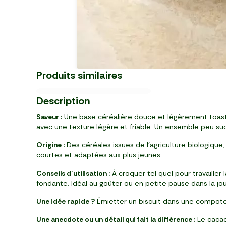
Les Sablés emmental de
Petits biscuits à la noisette BIO
Franche Comté et thym BIO
Les Petits Beurres BIO
élaboré en France
Produits similaires
22,44 €/kg
4,43 €/kg
26,58 €/kg
01/12
Dès 12 mois
Dès 15 mois
Dès 12 mois
3
3
3
59
19
19
Description
,
,
,
€
€
€
20 biscuits (160 g)
16 sablés (720 g)
6 sachets (120 g)
Saveur :
Une base céréalière douce et légèrement toastée
avec une texture légère et friable. Un ensemble peu sucr
Origine :
Des céréales issues de l’agriculture biologique,
courtes et adaptées aux plus jeunes.
Conseils d’utilisation :
À croquer tel quel pour travaille
fondante. Idéal au goûter ou en petite pause dans la jo
Une idée rapide ?
Émietter un biscuit dans une compote 
Une anecdote ou un détail qui fait la différence :
Le cacao