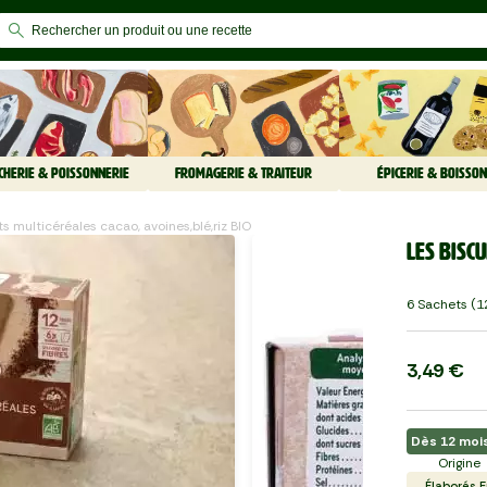
CHERIE & POISSONNERIE
FROMAGERIE & TRAITEUR
ÉPICERIE & BOISSON
its multicéréales cacao, avoines,blé,riz BIO
Les Bisc
6 Sachets (1
3,49 €
Dès 12 moi
Origine
Élaborés E