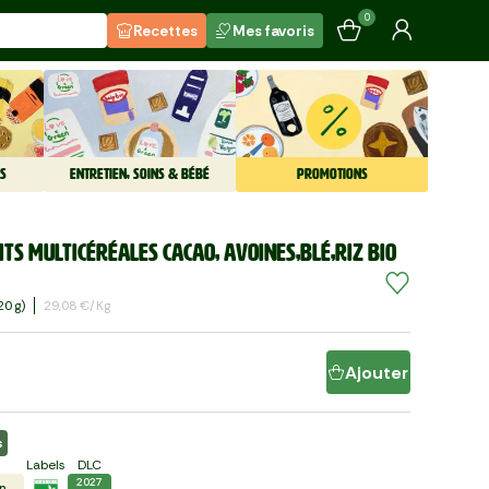
0
Recettes
Mes favoris
S
ENTRETIEN, SOINS & BÉBÉ
PROMOTIONS
uits multicéréales cacao, avoines,blé,riz BIO
20 G)
29,08 €/kg
Ajouter
s
Labels
DLC
2027
n