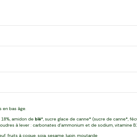
s en bas âge.
z* 18%, amidon de
blé
*, sucre glace de canne* (sucre de canne*, fé
poudres à lever : carbonates d'ammonium et de sodium, vitamine B
euf, fruits à coque, soja, sesame, lupin, moutarde