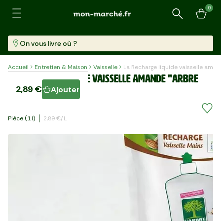
0
Recherche
On vous livre où ?
Accueil
Entretien & Maison
Vaisselle
La Recharge liquide vaisselle aman
La Recharge liquide vaisselle amande "Arbre
2,89 €
Ajouter
vert"
Pièce (1 L)
2,89 €/l