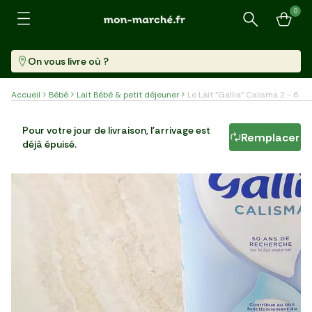
0
Recherche
On vous livre où ?
Accueil
Bébé
Lait Bébé & petit déjeuner
Le Lait "Gallia" Calisma 2 - 6 à
Le Lait "Gallia" Calisma 2 - 6 à 12 mois
Pour votre jour de livraison, l'arrivage est
Remplacer
déjà épuisé.
Boite (830 G)
23,98 €/kg