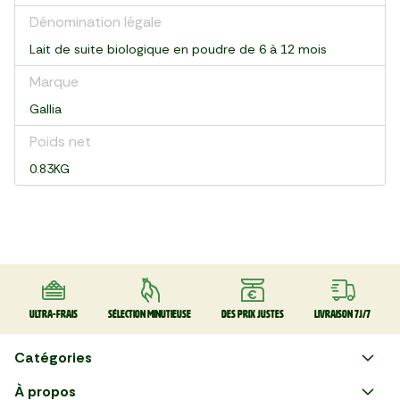
Dénomination légale
Lait de suite biologique en poudre de 6 à 12 mois
Marque
Gallia
Poids net
0.83KG
Ultra-frais
Sélection minutieuse
Des prix justes
Livraison 7J/7
Catégories
Faire ses courses en ligne
À propos