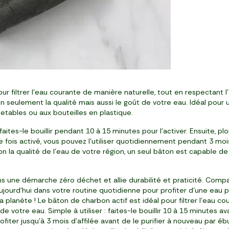
r filtrer l’eau courante de manière naturelle, tout en respectant l’
n seulement la qualité mais aussi le goût de votre eau. Idéal pour u
jetables ou aux bouteilles en plastique.
 faites-le bouillir pendant 10 à 15 minutes pour l’activer. Ensuite, p
Une fois activé, vous pouvez l’utiliser quotidiennement pendant 3 m
Selon la qualité de l’eau de votre région, un seul bâton est capable de
 une démarche zéro déchet et allie durabilité et praticité. Compact 
urd’hui dans votre routine quotidienne pour profiter d’une eau pl
planète ! Le bâton de charbon actif est idéal pour filtrer l’eau cour
 de votre eau. Simple à utiliser : faites-le bouillir 10 à 15 minutes a
iter jusqu’à 3 mois d’affilée avant de le purifier à nouveau par ébul