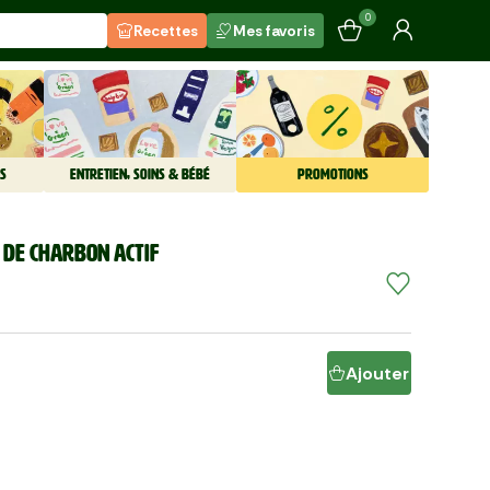
0
Recettes
Mes favoris
S
ENTRETIEN, SOINS & BÉBÉ
PROMOTIONS
 de charbon actif
Ajouter