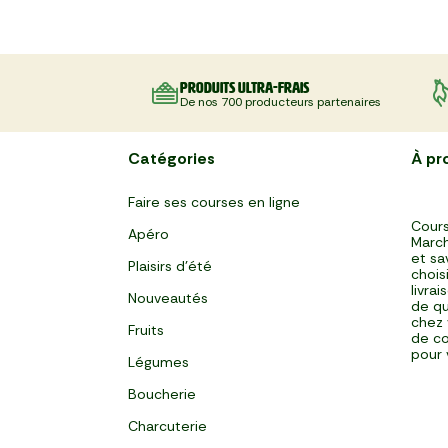
Produits ultra-frais
De nos 700 producteurs partenaires
Catégories
À pr
Faire ses courses en ligne
Cours
Apéro
March
et sa
Plaisirs d'été
chois
livra
Nouveautés
de qu
chez 
Fruits
de co
pour 
Légumes
Boucherie
Charcuterie