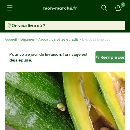
0
Recherche
On vous livre où ?
Accueil
Légumes
Avocat, carottes et radis
L'Avocat long cou
L'Avocat long cou
Pour votre jour de livraison, l'arrivage est
Remplacer
déjà épuisé.
Pièce (270 G)
11,59 €/kg