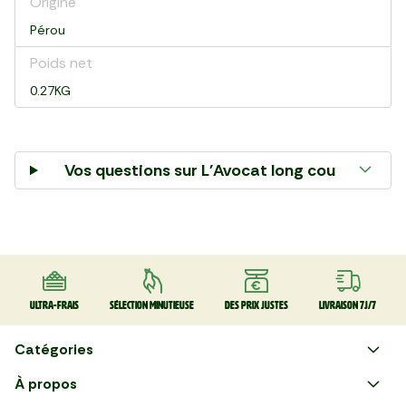
Origine
Pérou
Poids net
0.27KG
Vos questions sur
L'Avocat long cou
Ultra-frais
Sélection minutieuse
Des prix justes
Livraison 7J/7
Catégories
Faire ses courses en ligne
À propos
Apéro