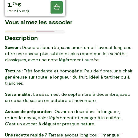
4
3
2
4
6
4
1
29
98
67
58
08
49
74
,
,
,
,
,
,
,
€
€
€
€
€
€
€
Les Crevettes cuites
Les Graines de coriandre
Le Thé vert citron
Les Œufs de saumon
Je découvre
Le Citron vert BIO
Les Tortillas paprika BIO
Le Saumon fumé
décortiquées ASC
BIO
gingembre glacé BIO
sauvages
2 pièces
par 2
par 3
par 2
pièce (870 g)
2 pièces (≈500g)
par 2 (580 g)
L'Huile d'olive vierge extra
Le Pain de mie complet
Les Sardines à l'huile
Le Gazpacho tomate,
La Coriandre
Espagne
élaboré en France
Honduras
élaborés en France
Koroneiki 100%
italien
d'olive
mozarella et basilic
Vous aimez les associer
France
9,99 €/kg
19,12 €/kg
31,19 €/kg
33,96 €/kg
17,98 €/l
4,48 €/kg
86,33 €/kg
6,03 €/l
29,88 €/kg
142,71 €/kg
5,81 €/l
08/11
20/08
13/08
16/09
BIO
Prix Malin
le 2ème à -50%
Nouveau
1
0
2
4
8
8
1
2
1
2
9
2
20
99
39
99
49
99
79
59
99
39
99
79
Description
,
,
,
,
,
,
,
,
,
,
,
,
€
€
€
€
€
€
€
€
€
€
€
€
flacon (30 g)
par 2 (120 g)
botte
sachet (125 g)
4 tranches (160 g)
barquette (250 g)
bouteille (500 ml)
sachet (400 g)
bouteille (330 ml)
boîte (80 g)
pot (70 g)
bouteille (480 ml)
Saveur :
Douce et beurrée, sans amertume. L’avocat long cou
offre une saveur plus subtile et plus ronde que les variétés
classiques, avec une note légèrement sucrée.
Texture :
Très fondante et homogène. Peu de fibres, une chair
généreuse sur toute la longueur du fruit. Idéal à tartiner ou à
trancher.
Saisonnalité :
La saison est de septembre à décembre, avec
un cœur de saison en octobre et novembre.
Astuce de préparation :
Ouvrir en deux dans la longueur,
retirer le noyau, saler légèrement et manger à la cuillère.
C’est un avocat à déguster presque nature.
Une recette rapide ?
Tartare avocat long cou – mangue –