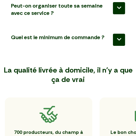
fruits et des produits d’épicerie en ligne.
Peut-on organiser toute sa semaine
avec ce service ?
Oui, il est possible de composer des repas variés en 
combinant différents types de viandes et 
Quel est le minimum de commande ?
d’accompagnements.
60 €, avec livraison offerte à partir de 80 €.
La qualité livrée à domicile, il n'y a que
ça de vrai
700 producteurs, du champ à
Le bon cho