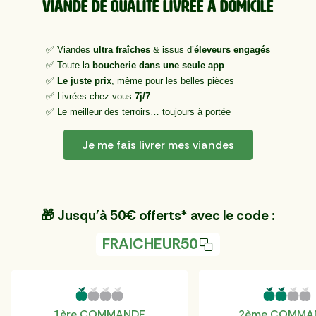
viande de qualité livrée à domicile
✅
Viandes
ultra fraîches
& issus d’
éleveurs engagés
✅
Toute la
boucherie dans une seule app
✅
Le juste prix
, même pour les belles pièces
✅
Livrées chez vous
7j/7
✅
Le meilleur des terroirs… toujours à portée
Je me fais livrer mes viandes
🎁 Jusqu'à 50€ offerts* avec le code :
FRAICHEUR50
1ère COMMANDE
2ème COMMA