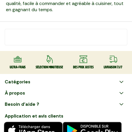
qualité, facile à commander et agréable à cuisiner, tout
en gagnant du temps.
Ultra-frais
Sélection minutieuse
Des prix justes
Livraison 7J/7
Catégories
Faire ses courses en ligne
À propos
Apéro
Besoin d'aide ?
Courses en ligne avec Mon
Plaisirs d'été
Nous suivre
Marché : Alliez gain de temps
Application et avis clients
et savoir-faire français en
Nouveautés
choisissant notre service de
livraison de produits frais et
Fruits
de qualité, livrés directement