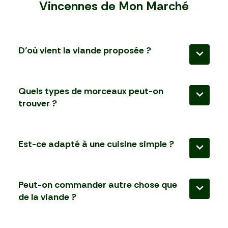
Vincennes de Mon Marché
D’où vient la viande proposée ?
La viande provient de filières sélectionnées pour leur 
qualité et leur régularité, avec une attention particulière 
Quels types de morceaux peut-on
portée à l’origine et aux méthodes d’élevage.
trouver ?
La sélection couvre les pièces à griller, à rôtir et à 
mijoter, ainsi que les produits du quotidien.
Est-ce adapté à une cuisine simple ?
Oui, la gamme est pensée pour être utilisée facilement, 
que vous cuisiniez rapidement ou plus élaboré.
Peut-on commander autre chose que
de la viande ?
Oui, vous pouvez compléter avec des légumes, des 