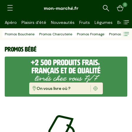
0
Recherche
Apéro
Plaisirs d'été
Nouveautés
Fruits
Légumes
Bouche
Promos Boucherie
Promos Charcuterie
Promos Fromage
Promos Crème
Promos Bébé
On vous livre où ?