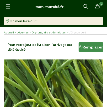
0
Recherche
On vous livre où ?
Accueil
Légumes
Oignons, ails et échalotes
L'Oignon vert
L'Oignon vert
Pour votre jour de livraison, l'arrivage est
Remplacer
déjà épuisé.
Barquette (200 G)
27,45 €/kg