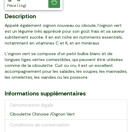
Je découvre
filet (500 g)
500 g (par 3)
500 g
botte
pièce (1 kg)
Description
Appelé également oignon nouveau ou ciboule, l'oignon vert
est un légume très apprécié pour son goût frais et sa saveur
subtilement sucrée. Il en est riche en nutriments essentiels,
notamment en vitamines C et K, et en minéraux.
L'oignon vert se compose d'un petit bulbe blanc et de
longues tiges vertes comestibles, qui peuvent être utilisées
comme de la ciboulette. Cuit ou cru, il est un excellent
accompagnement pour les salades, les soupes, les marinades,
les omelettes, les viandes ou les poissons.
Informations supplémentaires
Dénomination légale
Ciboulette Chinoise /Oignon Vert
Conditions de conservation