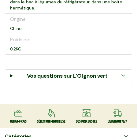
dans le bac à légumes du réfrigérateur, dans une boite
hermétique.
Origine
Chine
Poids net
0.2KG
Vos questions sur
L'Oignon vert
Ultra-frais
Sélection minutieuse
Des prix justes
Livraison 7J/7
Catégories