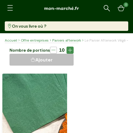
0
Recherche
On vous livre où ?
Accueil
Offre entreprises
Paniers afterwork
Le Panier Afterwork Végé - 
à composer
5 min
10
Nombre de portions
LE PANIER AFTERWORK
Ajouter
VÉGÉ - 10 PERSONNES