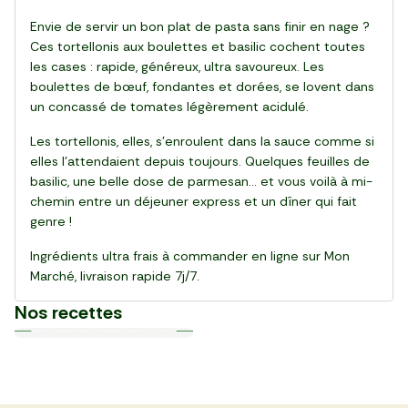
Envie de servir un bon plat de pasta sans finir en nage ?
Ces tortellonis aux boulettes et basilic cochent toutes
les cases : rapide, généreux, ultra savoureux. Les
boulettes de bœuf, fondantes et dorées, se lovent dans
un concassé de tomates légèrement acidulé.
Les tortellonis, elles, s’enroulent dans la sauce comme si
elles l’attendaient depuis toujours. Quelques feuilles de
basilic, une belle dose de parmesan… et vous voilà à mi-
chemin entre un déjeuner express et un dîner qui fait
genre !
Ingrédients ultra frais à commander en ligne sur Mon
Marché, livraison rapide 7j/7.
Nos recettes
Plat
Plat
Plat
Plat
Plat
Plat
Plat
Plat
Plat
Plat
30 min
20 min
15 min
55 min
28 min
20 min
20 min
25 min
25 min
30 min
La Salade de gnocchi,
La Pinsa Burrata Pesto
Le Carpaccio de Boeuf
La Kafta sauce tahini 🇯🇴
La Salade de chou rouge
Le Club sandwich
Le Taboulé végétal
La Salade de haricots verts
La Tarte Fraîche au Thon
Le Poke bowl au saumon et