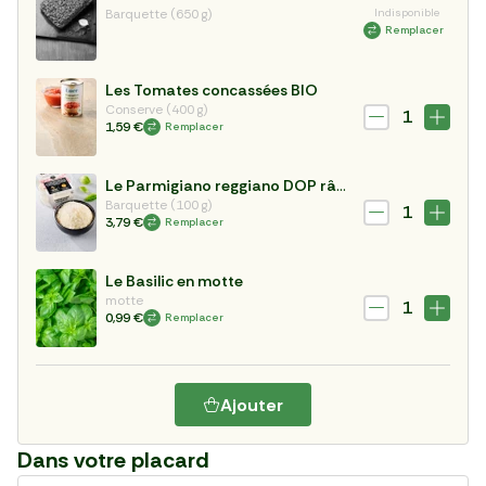
Barquette (650 g)
Indisponible
Remplacer
Les Tomates concassées BIO
Conserve (400 g)
1
1,59 €
Remplacer
Le Parmigiano reggiano DOP râpé 24 mois
Barquette (100 g)
1
3,79 €
Remplacer
Le Basilic en motte
motte
1
0,99 €
Remplacer
Ajouter
Dans votre placard