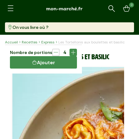
0
Recherche
On vous livre où ?
Accueil
Recettes
Express
Les Tortellonis aux boulettes et basilic
Plat
17 min
4
Nombre de portions
LES TORTELLONIS AUX BOULETTES ET BASILIC
Ajouter