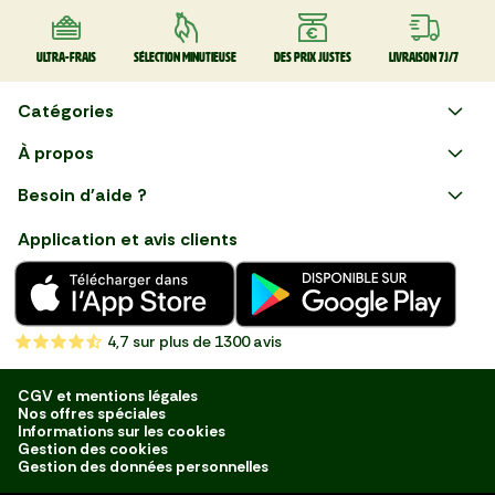
mozzarella et serrano
thaï au poulet
légumes croquants 🇺🇸
Ultra-frais
Sélection minutieuse
Des prix justes
Livraison 7J/7
Catégories
Faire ses courses en ligne
À propos
Apéro
Besoin d'aide ?
Courses en ligne avec Mon
Plaisirs d'été
Nous suivre
Marché : Alliez gain de temps
Application et avis clients
et savoir-faire français en
Nouveautés
choisissant notre service de
livraison de produits frais et
Fruits
de qualité, livrés directement
chez vous. Une expérience
Légumes
de courses en ligne pensée
4,7
sur plus de 1300 avis
pour vous.
Boucherie
Charcuterie
CGV et mentions légales
Nos offres spéciales
Poissonnerie
Informations sur les cookies
Gestion des cookies
Fromagerie
Gestion des données personnelles