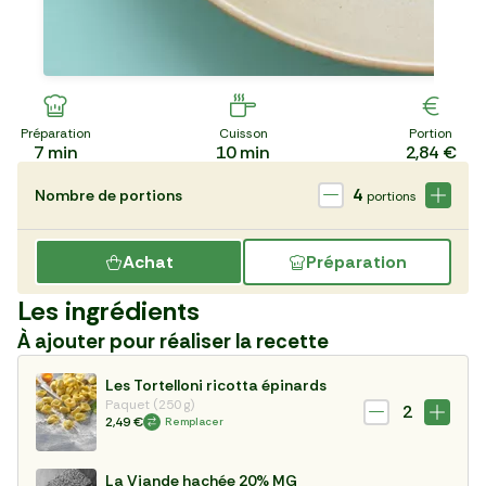
Préparation
Cuisson
Portion
7
min
10
min
2,84 €
4
Nombre de portions
portions
Achat
Préparation
Les ingrédients
À ajouter pour réaliser la recette
Les Tortelloni ricotta épinards
Paquet (250 g)
2
2,49 €
Remplacer
La Viande hachée 20% MG