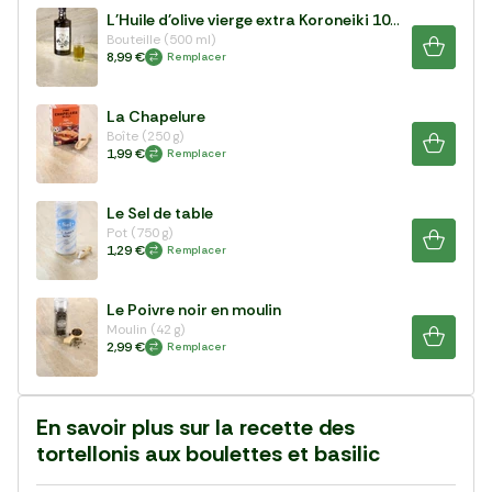
L'Huile d'olive vierge extra Koroneiki 100%
Bouteille (500 ml)
8,99 €
Remplacer
La Chapelure
Boîte (250 g)
1,99 €
Remplacer
Le Sel de table
Pot (750 g)
1,29 €
Remplacer
Le Poivre noir en moulin
Moulin (42 g)
2,99 €
Remplacer
En savoir plus sur la recette des
tortellonis aux boulettes et basilic