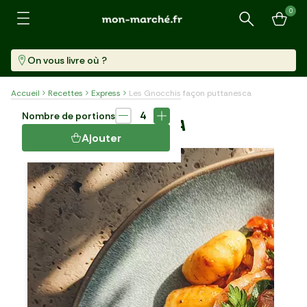
0
Recherche
On vous livre où ?
Accueil
Recettes
Express
Les Gnocchis façon puttanesca
Plat
20 min
4
Nombre de portions
LES GNOCCHIS FAÇON PUTTANESCA
Ajouter