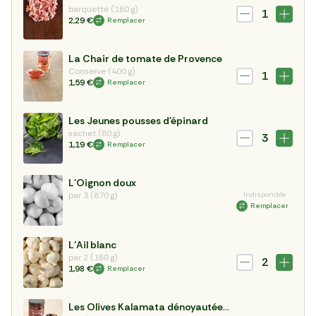
barquette (180 g)
1
2,29 €
Remplacer
La Chair de tomate de Provence
Conserve (400 g)
1
1,59 €
Remplacer
Les Jeunes pousses d'épinard
sachet (80 g)
3
1,19 €
Remplacer
L'Oignon doux
par 3 (870 g)
Indisponible
Remplacer
L'Ail blanc
par 2 (180 g)
2
1,98 €
Remplacer
Les Olives Kalamata dénoyautées BIO