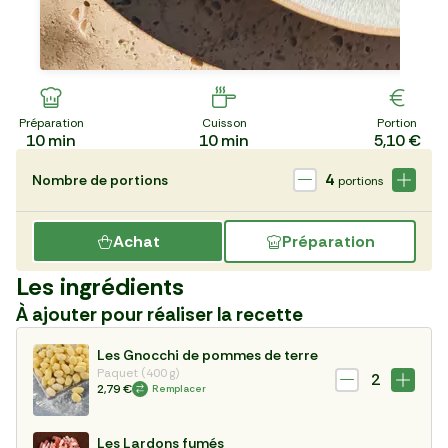
Préparation
Cuisson
Portion
10
min
10
min
5,10 €
4
Nombre de portions
portions
Achat
Préparation
Les ingrédients
À ajouter pour réaliser la recette
Les Gnocchi de pommes de terre
Paquet (400 g)
2
2,79 €
Remplacer
Les Lardons fumés