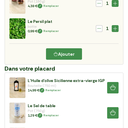
Pot (180 g)
1
4,39 €
Remplacer
Le Persil plat
botte
1
0,99 €
Remplacer
Ajouter
Dans votre placard
L'Huile d'olive Sicilienne extra-vierge IGP
Bouteille (750 ml)
14,99 €
Remplacer
Le Sel de table
Pot (750 g)
1,29 €
Remplacer