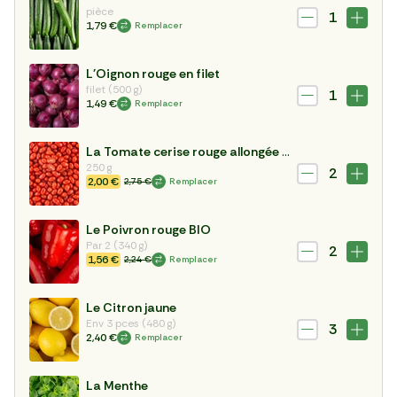
pièce
1
1,79 €
Remplacer
L'Oignon rouge en filet
filet (500 g)
1
1,49 €
Remplacer
La Tomate cerise rouge allongée BIO
250 g
2
2,00 €
2,75 €
Remplacer
Le Poivron rouge BIO
Par 2 (340 g)
2
1,56 €
2,24 €
Remplacer
Le Citron jaune
Env 3 pces (480 g)
3
2,40 €
Remplacer
La Menthe