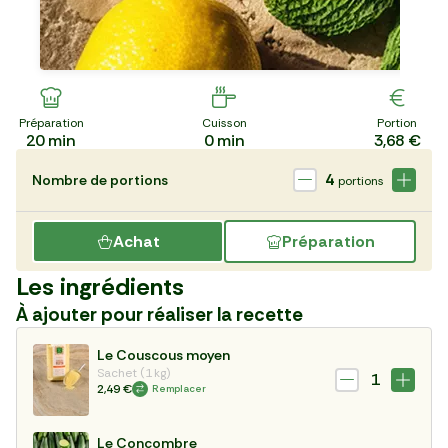
Préparation
Cuisson
Portion
20
min
0
min
3,68 €
4
Nombre de portions
portions
Achat
Préparation
Les ingrédients
À ajouter pour réaliser la recette
Le Couscous moyen
Sachet (1 kg)
1
2,49 €
Remplacer
Le Concombre