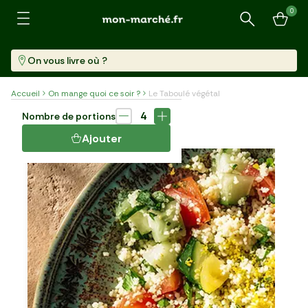
0
Recherche
On vous livre où ?
Accueil
On mange quoi ce soir ?
Le Taboulé végétal
Plat
20 min
4
Nombre de portions
LE TABOULÉ VÉGÉTAL
Ajouter