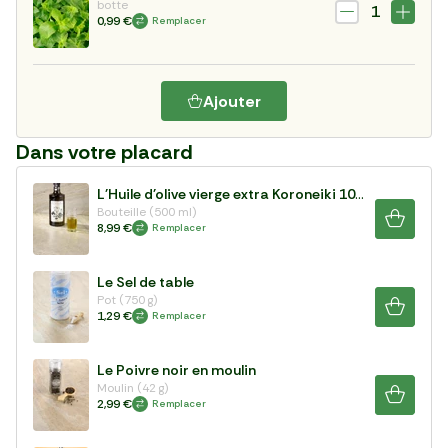
botte
1
0,99 €
Remplacer
Ajouter
Dans votre placard
L'Huile d'olive vierge extra Koroneiki 100%
Bouteille (500 ml)
8,99 €
Remplacer
Le Sel de table
Pot (750 g)
1,29 €
Remplacer
Le Poivre noir en moulin
Moulin (42 g)
2,99 €
Remplacer