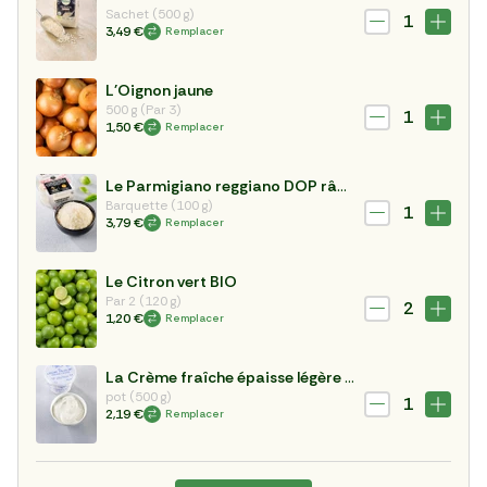
Sachet (500 g)
1
3,49 €
Remplacer
L'Oignon jaune
500 g (Par 3)
1
1,50 €
Remplacer
Le Parmigiano reggiano DOP râpé 24 mois
Barquette (100 g)
1
3,79 €
Remplacer
Le Citron vert BIO
Par 2 (120 g)
2
1,20 €
Remplacer
La Crème fraîche épaisse légère 15%
pot (500 g)
1
2,19 €
Remplacer