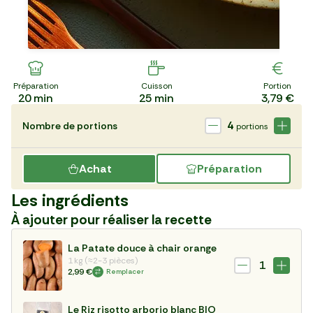
Préparation
Cuisson
Portion
20
min
25
min
3,79 €
4
Nombre de portions
portions
Achat
Préparation
Les ingrédients
À ajouter pour réaliser la recette
La Patate douce à chair orange
1 kg (≈2-3 pièces)
1
2,99 €
Remplacer
Le Riz risotto arborio blanc BIO