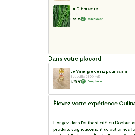
La Ciboulette
botte
0,99 €
Remplacer
Dans votre placard
Le Vinaigre de riz pour sushi
Bouteille (300 ml)
4,79 €
Remplacer
Élevez votre expérience Culi
Plongez dans l'authenticité du Donburi a
produits soigneusement sélectionnés fon