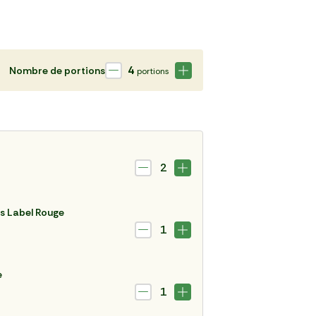
4
Nombre de portions
portions
2
s Label Rouge
1
e
1