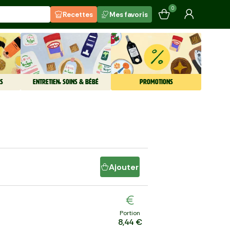
0
Recettes
Mes favoris
S
ENTRETIEN, SOINS & BÉBÉ
PROMOTIONS
Ajouter
Portion
8,44 €