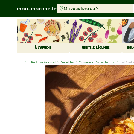
On vous livre où ?
À L'AFFICHE
FRUITS & LÉGUMES
BOU
Retour
Accueil
Recettes
Cuisine d'Asie de l'Est
Le Donb