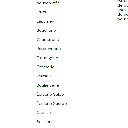
livra
Nouveautés
de qu
chez 
Fruits
de co
pour 
Légumes
Boucherie
Charcuterie
Poissonnerie
Fromagerie
Crèmerie
Traiteur
Boulangerie
Épicerie Salée
Épicerie Sucrée
Caviste
Boissons