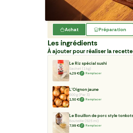
Achat
Préparation
Les ingrédients
À ajouter pour réaliser la recette
Le Riz spécial sushi
Sachet (1 kg)
4,29 €
Remplacer
L'Oignon jaune
500 g (Par 3)
1,50 €
Remplacer
Le Bouillon de porc style tonkot
Bouteille (525 ml)
7,99 €
Remplacer