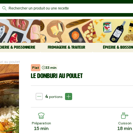
CHERIE & POISSONNERIE
FROMAGERIE & TRAITEUR
ÉPICERIE & BOISSON
uri au poulet
Plat
33 min
LE DONBURI AU POULET
4
portions
Préparation
Cuisson
15
min
18
min