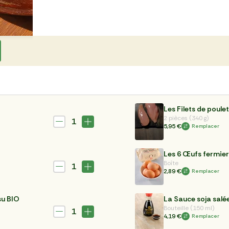
Les Filets de poulet
2 pièces (340 g)
1
5,95 €
Remplacer
Les 6 Œufs fermier
Boîte
1
2,89 €
Remplacer
su BIO
La Sauce soja salé
Bouteille (150 ml)
1
4,19 €
Remplacer