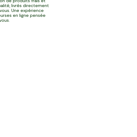
ison de produits frais et
alité, livrés directement
vous. Une expérience
urses en ligne pensée
vous.