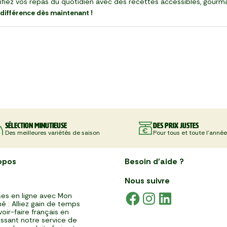
lifiez vos repas du quotidien avec des recettes accessibles, gourm
 différence dès maintenant !
Sélection minutieuse
Des prix justes
Des meilleures variétés de saison
Pour tous et toute l'année
opos
Besoin d'aide ?
Nous suivre
es en ligne avec Mon
é : Alliez gain de temps
voir-faire français en
issant notre service de