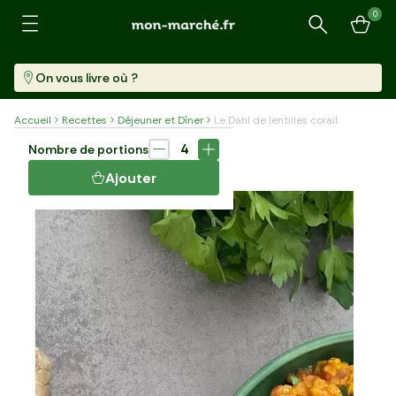
0
Recherche
On vous livre où ?
Accueil
Recettes
Déjeuner et Dîner
Le Dahl de lentilles corail
Plat
30 min
4
Nombre de portions
LE DAHL DE LENTILLES CORAIL
Ajouter