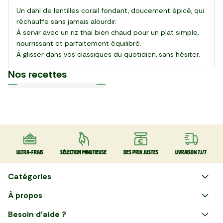
Un dahl de lentilles corail fondant, doucement épicé, qui
réchauffe sans jamais alourdir.
À servir avec un riz thaï bien chaud pour un plat simple,
nourrissant et parfaitement équilibré.
À glisser dans vos classiques du quotidien, sans hésiter.
Nos recettes
Plat
Plat
Plat
Plat
Plat
Plat
Plat
Plat
Plat
Plat
30 min
20 min
15 min
55 min
28 min
20 min
20 min
25 min
25 min
30 min
La Salade de gnocchi,
La Pinsa Burrata Pesto
Le Carpaccio de Boeuf
La Kafta sauce tahini 🇯🇴
La Salade de chou rouge
Le Club sandwich
Le Taboulé végétal
La Salade de haricots verts
La Tarte Fraîche au Thon
Le Poke bowl au saumon et
mozzarella et serrano
thaï au poulet
légumes croquants 🇺🇸
Ultra-frais
Sélection minutieuse
Des prix justes
Livraison 7J/7
Catégories
Faire ses courses en ligne
À propos
Apéro
Besoin d'aide ?
Courses en ligne avec Mon
Plaisirs d'été