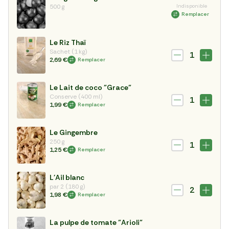
500 g
Indisponible
Remplacer
Le Riz Thaï
Sachet (1 kg)
1
2,69 €
Remplacer
Le Lait de coco "Grace"
Conserve (400 ml)
1
1,99 €
Remplacer
Le Gingembre
250 g
1
1,25 €
Remplacer
L'Ail blanc
par 2 (180 g)
2
1,98 €
Remplacer
La pulpe de tomate "Arioli"