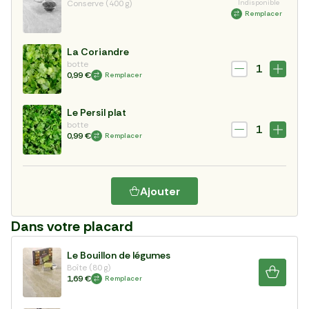
Conserve (400 g)
Indisponible
Remplacer
La Coriandre
botte
1
0,99 €
Remplacer
Le Persil plat
botte
1
0,99 €
Remplacer
Ajouter
Dans votre placard
Le Bouillon de légumes
Boîte (80 g)
1,69 €
Remplacer