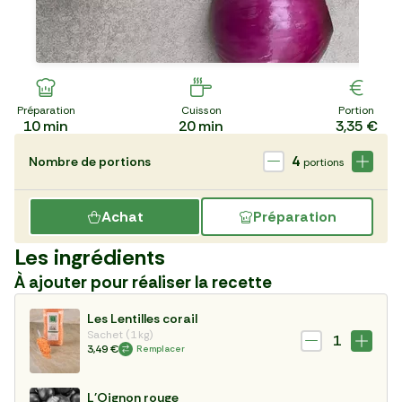
Préparation
Cuisson
Portion
10
min
20
min
3,35 €
4
Nombre de portions
portions
Achat
Préparation
Les ingrédients
À ajouter pour réaliser la recette
Les Lentilles corail
Sachet (1 kg)
1
3,49 €
Remplacer
L'Oignon rouge