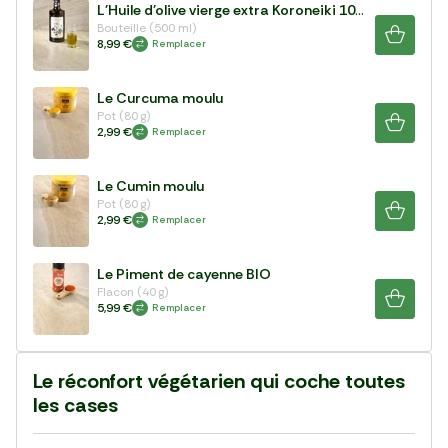
L'Huile d'olive vierge extra Koroneiki 100%
Bouteille (500 ml)
8,99 €
Remplacer
Le Curcuma moulu
Pot (80 g)
2,99 €
Remplacer
Le Cumin moulu
Pot (80 g)
2,99 €
Remplacer
Le Piment de cayenne BIO
Flacon (40 g)
5,99 €
Remplacer
Le réconfort végétarien qui coche toutes
les cases