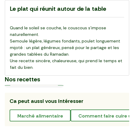
Le plat qui réunit autour de la table
Quand le soleil se couche, le couscous s’impose
naturellement.
Semoule légère, légumes fondants, poulet longuement
mijoté : un plat généreux, pensé pour le partage et les
grandes tablées du Ramadan.
Une recette sincère, chaleureuse, qui prend le temps et
fait du bien.
Nos recettes
Ca peut aussi vous intéresser
Plat
Plat
Plat
Plat
Plat
Plat
Plat
Plat
Plat
Plat
30 min
20 min
15 min
55 min
28 min
20 min
20 min
25 min
25 min
30 min
La Salade de gnocchi,
La Pinsa Burrata Pesto
Le Carpaccio de Boeuf
La Kafta sauce tahini 🇯🇴
La Salade de chou rouge
Le Club sandwich
Le Taboulé végétal
La Salade de haricots verts
La Tarte Fraîche au Thon
Le Poke bowl au saumon et
mozzarella et serrano
thaï au poulet
légumes croquants 🇺🇸
marché alimentaire
comment faire cuire u