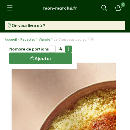
0
Recherche
On vous livre où ?
Accueil
Recettes
Viande
Le Couscous poulet 🇲🇦
Plat
100 min
4
Nombre de portions
LE COUSCOUS POULET 🇲🇦
Ajouter