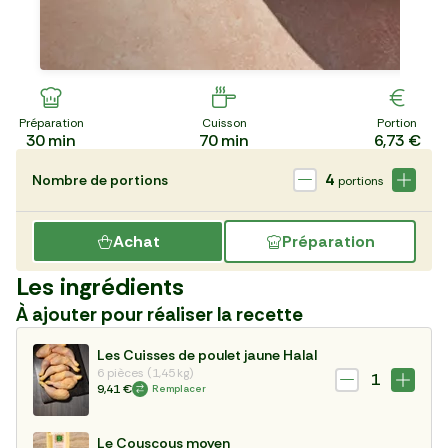
Préparation
Cuisson
Portion
30
min
70
min
6,73 €
4
Nombre de portions
portions
Achat
Préparation
Les ingrédients
À ajouter pour réaliser la recette
Les Cuisses de poulet jaune Halal
6 pièces (1,45 kg)
1
9,41 €
Remplacer
Le Couscous moyen