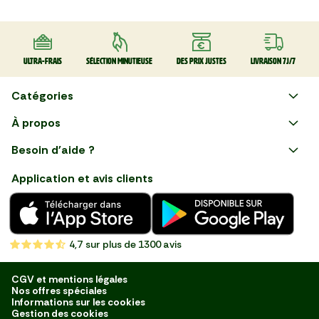
Ultra-frais
Sélection minutieuse
Des prix justes
Livraison 7J/7
Catégories
Faire ses courses en ligne
À propos
Apéro
Besoin d'aide ?
Courses en ligne avec Mon
Plaisirs d'été
Nous suivre
Marché : Alliez gain de temps
Application et avis clients
et savoir-faire français en
Nouveautés
choisissant notre service de
livraison de produits frais et
Fruits
de qualité, livrés directement
chez vous. Une expérience
Légumes
de courses en ligne pensée
4,7
sur plus de 1300 avis
pour vous.
Boucherie
Charcuterie
CGV et mentions légales
Nos offres spéciales
Poissonnerie
Informations sur les cookies
Gestion des cookies