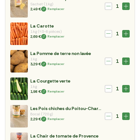
Sachet (1 kg)
1
2,49 €
Remplacer
La Carotte
1 kg (≈3-6 pièces)
1
2,69 €
Remplacer
La Pomme de terre non lavée
1 kg
1
3,29 €
Remplacer
La Courgette verte
1 kg
1
1,98 €
Remplacer
Les Pois chiches du Poitou-Charentes
Bocal (720 g)
1
2,29 €
Remplacer
La Chair de tomate de Provence