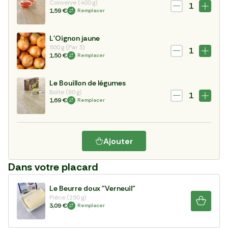
Conserve (400 g)
1
1,59 €
Remplacer
L'Oignon jaune
500 g (Par 3)
1
1,50 €
Remplacer
Le Bouillon de légumes
Boîte (80 g)
1
1,69 €
Remplacer
Ajouter
Dans votre placard
Le Beurre doux "Verneuil"
Pièce (250 g)
3,09 €
Remplacer