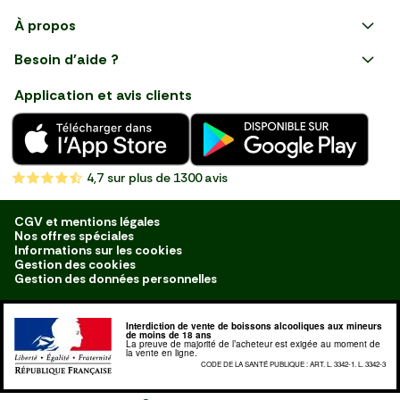
Faire ses courses en ligne
À propos
Apéro
Besoin d'aide ?
Courses en ligne avec Mon
Plaisirs d'été
Nous suivre
Marché : Alliez gain de temps
Application et avis clients
et savoir-faire français en
Nouveautés
choisissant notre service de
livraison de produits frais et
Fruits
de qualité, livrés directement
chez vous. Une expérience
Légumes
de courses en ligne pensée
4,7
sur plus de 1300 avis
pour vous.
Boucherie
Charcuterie
CGV et mentions légales
Nos offres spéciales
Poissonnerie
Informations sur les cookies
Gestion des cookies
Fromagerie
Gestion des données personnelles
Crèmerie
Interdiction de vente de boissons alcooliques aux mineurs
Traiteur
de moins de 18 ans
La preuve de majorité de l’acheteur est exigée au moment de
la vente en ligne.
Boulangerie
CODE DE LA SANTÉ PUBLIQUE : ART. L. 3342-1. L. 3342-3
Épicerie Salée