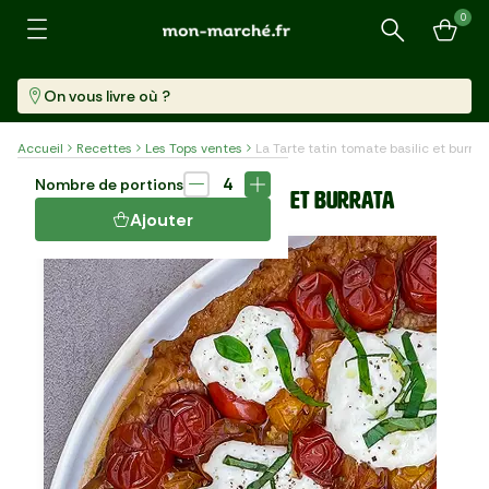
0
Recherche
On vous livre où ?
Accueil
Recettes
Les Tops ventes
La Tarte tatin tomate basilic et burrat
Plat
55 min
4
Nombre de portions
LA TARTE TATIN TOMATE BASILIC ET BURRATA
Ajouter