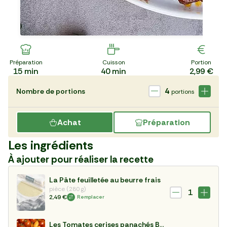
Préparation
Cuisson
Portion
15
min
40
min
2,99 €
4
Nombre de portions
portions
Achat
Préparation
Les ingrédients
À ajouter pour réaliser la recette
La Pâte feuilletée au beurre frais
pièce (280 g)
1
2,49 €
Remplacer
Les Tomates cerises panachés BIO