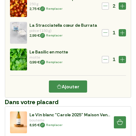
250 g
2
2,75 €
Remplacer
La Stracciatella cœur de Burrata
pièce (150 g)
1
2,99 €
Remplacer
Le Basilic en motte
motte
1
0,99 €
Remplacer
Ajouter
Dans votre placard
Le Vin blanc "Carole 2025" Maison Ventenac
bouteille
8,95 €
Remplacer