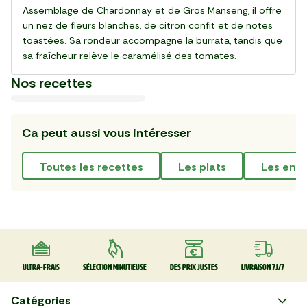
Assemblage de Chardonnay et de Gros Manseng, il offre
un nez de fleurs blanches, de citron confit et de notes
toastées. Sa rondeur accompagne la burrata, tandis que
sa fraîcheur relève le caramélisé des tomates.
Nos recettes
Ca peut aussi vous intéresser
Plat
Plat
Plat
Plat
Plat
Plat
Plat
Plat
Plat
Plat
30 min
20 min
15 min
55 min
28 min
20 min
20 min
25 min
25 min
30 min
La Salade de gnocchi,
La Pinsa Burrata Pesto
Le Carpaccio de Boeuf
La Kafta sauce tahini 🇯🇴
La Salade de chou rouge
Le Club sandwich
Le Taboulé végétal
La Salade de haricots verts
La Tarte Fraîche au Thon
Le Poke bowl au saumon et
mozzarella et serrano
thaï au poulet
légumes croquants 🇺🇸
Toutes les recettes
Les plats
Les ent
Ultra-frais
Sélection minutieuse
Des prix justes
Livraison 7J/7
Catégories