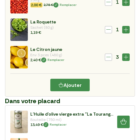
250 g
1
2,00 €
2,75 €
Remplacer
La Roquette
Sachet (80 g)
1
1,19 €
Le Citron jaune
Env 3 pces (480 g)
3
2,40 €
Remplacer
Ajouter
Dans votre placard
L'Huile d'olive vierge extra "La Tourangelle" BIO 750ml
Bouteille (750 ml)
13,49 €
Remplacer