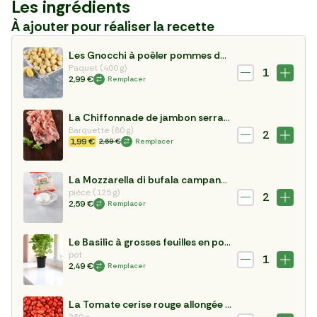
Les ingrédients
À ajouter pour réaliser la recette
Les Gnocchi à poêler pommes de terre
Paquet (400 g)
1
2,99 €
Remplacer
La Chiffonnade de jambon serrano STG
Barquette (80 g)
2
1,99 €
2,69 €
Remplacer
La Mozzarella di bufala campana DOP
pièce (125 g)
2
2,59 €
Remplacer
Le Basilic à grosses feuilles en pot HVE
pot
1
2,49 €
Remplacer
La Tomate cerise rouge allongée BIO