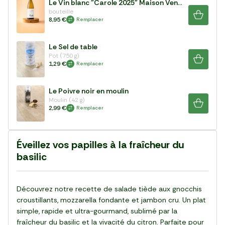
Le Vin blanc "Carole 2025" Maison Ventenac
bouteille
8,95 €
Remplacer
Le Sel de table
Pot (750 g)
1,29 €
Remplacer
Le Poivre noir en moulin
Moulin (42 g)
2,99 €
Remplacer
Éveillez vos papilles à la fraîcheur du
basilic
Découvrez notre recette de salade tiède aux gnocchis
croustillants, mozzarella fondante et jambon cru. Un plat
simple, rapide et ultra-gourmand, sublimé par la
fraîcheur du basilic et la vivacité du citron. Parfaite pour