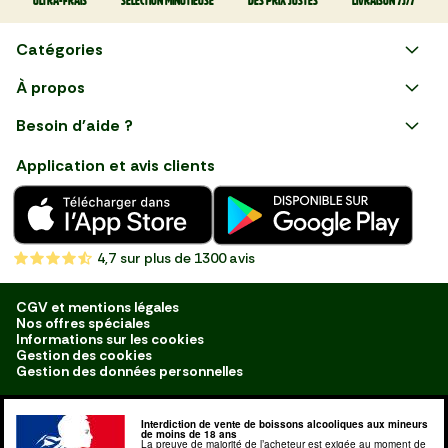
Ultra-frais
Sélection minutieuse
Des prix justes
Livraison 7J/7
Catégories
Faire ses courses en ligne
À propos
Apéro
Besoin d'aide ?
Courses en ligne avec Mon
Plaisirs d'été
Nous suivre
Marché : Alliez gain de temps
Application et avis clients
et savoir-faire français en
Nouveautés
choisissant notre service de
livraison de produits frais et
Fruits
de qualité, livrés directement
chez vous. Une expérience
Légumes
de courses en ligne pensée
4,7
sur plus de 1300 avis
pour vous.
Boucherie
Charcuterie
CGV et mentions légales
Nos offres spéciales
Poissonnerie
Informations sur les cookies
Gestion des cookies
Fromagerie
Gestion des données personnelles
Crèmerie
Interdiction de vente de boissons alcooliques aux mineurs
Traiteur
de moins de 18 ans
La preuve de majorité de l’acheteur est exigée au moment de