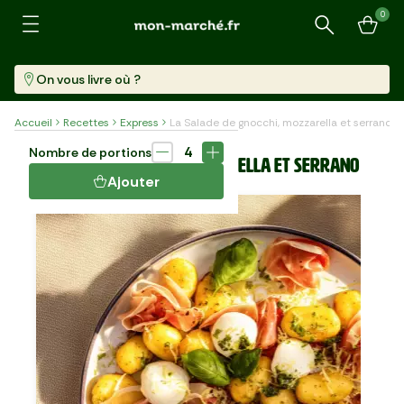
0
Recherche
On vous livre où ?
Accueil
Recettes
Express
La Salade de gnocchi, mozzarella et serrano
Plat
30 min
4
Nombre de portions
LA SALADE DE GNOCCHI, MOZZARELLA ET SERRANO
Ajouter