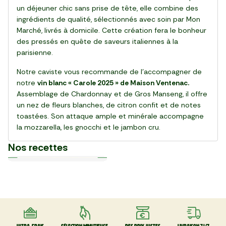
un déjeuner chic sans prise de tête, elle combine des
ingrédients de qualité, sélectionnés avec soin par Mon
Marché, livrés à domicile. Cette création fera le bonheur
des pressés en quête de saveurs italiennes à la
parisienne.
Notre caviste vous recommande de l’accompagner de
notre
vin blanc « Carole 2025 » de Maison Ventenac.
Assemblage de Chardonnay et de Gros Manseng, il offre
un nez de fleurs blanches, de citron confit et de notes
toastées. Son attaque ample et minérale accompagne
la mozzarella, les gnocchi et le jambon cru.
Nos recettes
Plat
Plat
Plat
Plat
Plat
Plat
Plat
Plat
Plat
Plat
30 min
20 min
15 min
55 min
28 min
20 min
20 min
25 min
25 min
30 min
La Salade de gnocchi,
La Pinsa Burrata Pesto
Le Carpaccio de Boeuf
La Kafta sauce tahini 🇯🇴
La Salade de chou rouge
Le Club sandwich
Le Taboulé végétal
La Salade de haricots verts
La Tarte Fraîche au Thon
Le Poke bowl au saumon et
mozzarella et serrano
thaï au poulet
légumes croquants 🇺🇸