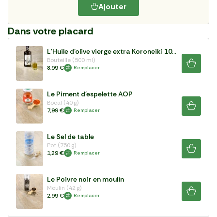
Ajouter
Dans votre placard
L'Huile d'olive vierge extra Koroneiki 100%
Bouteille (500 ml)
8,99 €
Remplacer
Le Piment d'espelette AOP
Bocal (40 g)
7,99 €
Remplacer
Le Sel de table
Pot (750 g)
1,29 €
Remplacer
Le Poivre noir en moulin
Moulin (42 g)
2,99 €
Remplacer