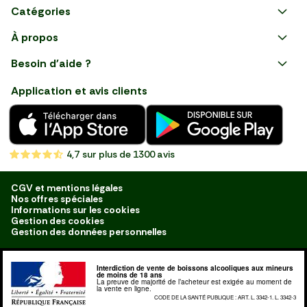
Catégories
Faire ses courses en ligne
À propos
Apéro
Besoin d'aide ?
Courses en ligne avec Mon
Plaisirs d'été
Nous suivre
Marché : Alliez gain de temps
Application et avis clients
et savoir-faire français en
Nouveautés
choisissant notre service de
livraison de produits frais et
Fruits
de qualité, livrés directement
chez vous. Une expérience
Légumes
de courses en ligne pensée
4,7
sur plus de 1300 avis
pour vous.
Boucherie
Charcuterie
CGV et mentions légales
Nos offres spéciales
Poissonnerie
Informations sur les cookies
Gestion des cookies
Fromagerie
Gestion des données personnelles
Crèmerie
Interdiction de vente de boissons alcooliques aux mineurs
Traiteur
de moins de 18 ans
La preuve de majorité de l’acheteur est exigée au moment de
la vente en ligne.
Boulangerie
CODE DE LA SANTÉ PUBLIQUE : ART. L. 3342-1. L. 3342-3