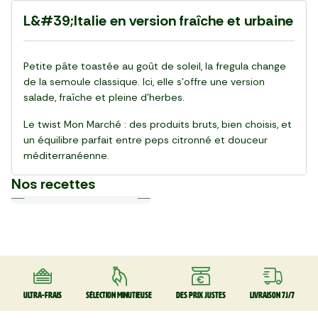
L&#39;Italie en version fraîche et urbaine
Petite pâte toastée au goût de soleil, la fregula change
de la semoule classique. Ici, elle s’offre une version
salade, fraîche et pleine d’herbes.
Le twist Mon Marché : des produits bruts, bien choisis, et
un équilibre parfait entre peps citronné et douceur
méditerranéenne.
Nos recettes
Plat
Plat
Plat
Plat
Plat
Plat
Plat
Plat
Plat
Plat
30 min
20 min
15 min
55 min
28 min
20 min
20 min
25 min
25 min
30 min
La Salade de gnocchi,
La Pinsa Burrata Pesto
Le Carpaccio de Boeuf
La Kafta sauce tahini 🇯🇴
La Salade de chou rouge
Le Club sandwich
Le Taboulé végétal
La Salade de haricots verts
La Tarte Fraîche au Thon
Le Poke bowl au saumon et
mozzarella et serrano
thaï au poulet
légumes croquants 🇺🇸
Ultra-frais
Sélection minutieuse
Des prix justes
Livraison 7J/7