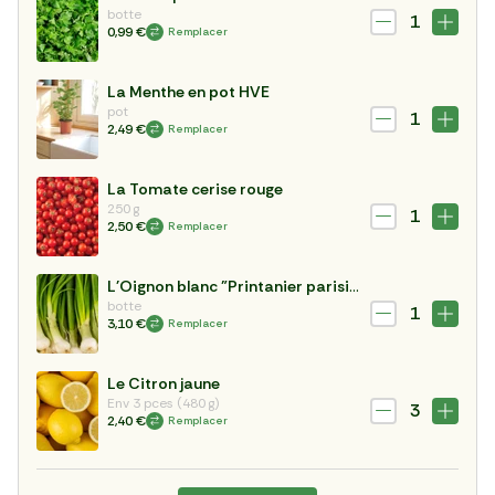
botte
1
0,99 €
Remplacer
La Menthe en pot HVE
pot
1
2,49 €
Remplacer
La Tomate cerise rouge
250 g
1
2,50 €
Remplacer
L'Oignon blanc "Printanier parisien"
botte
1
3,10 €
Remplacer
Le Citron jaune
Env 3 pces (480 g)
3
2,40 €
Remplacer