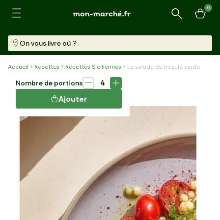
0
Recherche
On vous livre où ?
Accueil
Recettes
Recettes Siciliennes
La salade de fregula sarda
Plat
20 min
4
Nombre de portions
LA SALADE DE FREGULA SARDA
Ajouter