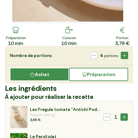
Préparation
Cuisson
Portion
10
min
10
min
3,79 €
4
Nombre de portions
portions
Achat
Préparation
Les ingrédients
À ajouter pour réaliser la recette
Les Fregula tostata "Antichi Poderi"
Paquet (500 g)
1
3,69 €
Le Persil plat