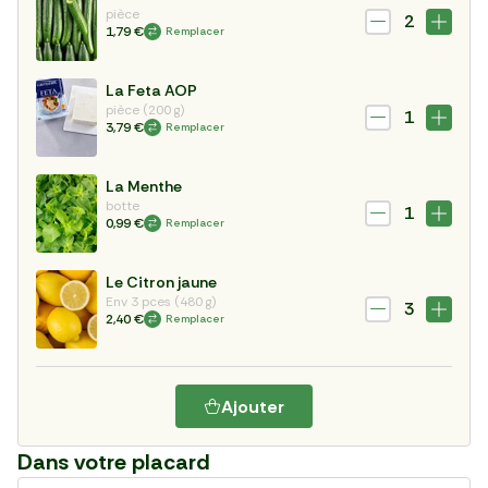
pièce
2
1,79 €
Remplacer
La Feta AOP
pièce (200 g)
1
3,79 €
Remplacer
La Menthe
botte
1
0,99 €
Remplacer
Le Citron jaune
Env 3 pces (480 g)
3
2,40 €
Remplacer
Ajouter
Dans votre placard