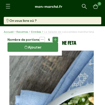
0
Recherche
On vous livre où ?
Accueil
Recettes
Entrées
La Salade de concombre menthe feta
Plat
10 min
4
Nombre de portions
LA SALADE DE CONCOMBRE MENTHE FETA
Ajouter