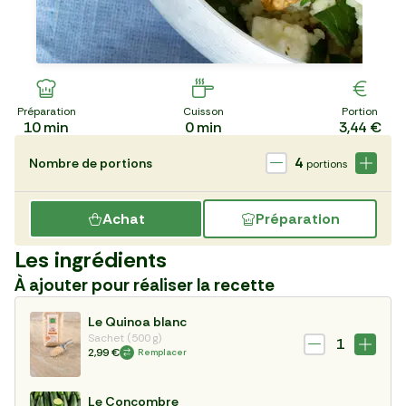
Préparation
Cuisson
Portion
10
min
0
min
3,44 €
4
Nombre de portions
portions
Achat
Préparation
Les ingrédients
À ajouter pour réaliser la recette
Le Quinoa blanc
Sachet (500 g)
1
2,99 €
Remplacer
Le Concombre